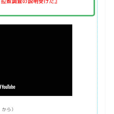
『拉致調査の説明受けた』
H」から）