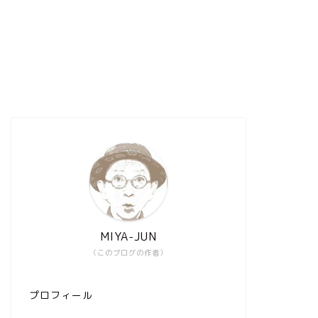
MIYA-JUN
（このブログの作者）
プロフィール