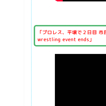
「プロレス、平壌で２日目 市民ら歓
wrestling event ends」