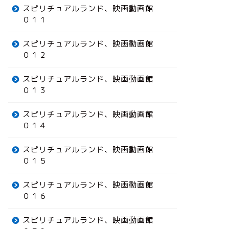
スピリチュアルランド、映画動画館
０１１
スピリチュアルランド、映画動画館
０１２
スピリチュアルランド、映画動画館
０１３
スピリチュアルランド、映画動画館
０１４
スピリチュアルランド、映画動画館
０１５
スピリチュアルランド、映画動画館
０１６
スピリチュアルランド、映画動画館