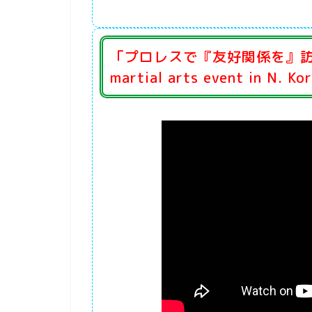
「プロレスで『友好関係を』訪朝前
martial arts event in N. K