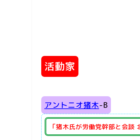
新刊
活動家
アントニオ猪木
-B
「猪木氏が労働党幹部と会談 