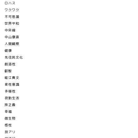
ロハス
ワクワク
不可思議
世界平和
中央線
中山康直
人間観察
健康
先住民文化
創造性
叡智
堀江貴文
変性意識
多様性
夜勤生活
孫正義
幸福
微生物
感性
技アリ