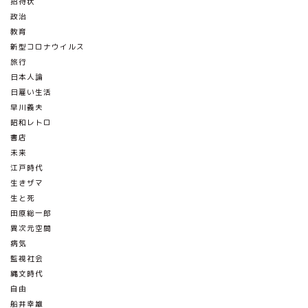
招待状
政治
教育
新型コロナウイルス
旅行
日本人論
日雇い生活
早川義夫
昭和レトロ
書店
未来
江戸時代
生きザマ
生と死
田原総一郎
異次元空間
病気
監視社会
縄文時代
自由
船井幸雄