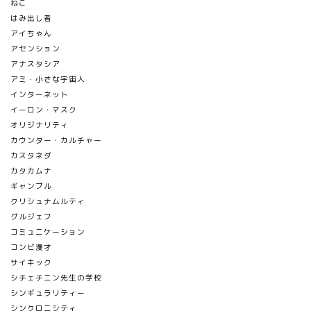
ねこ
はみ出し者
アイちゃん
アセンション
アナスタシア
アミ・小さな宇宙人
インターネット
イーロン・マスク
オリジナリティ
カウンター・カルチャー
カスタネダ
カタカムナ
ギャンブル
クリシュナムルティ
グルジェフ
コミュニケーション
コンビ漫才
サイキック
シチェチニン先生の学校
シンギュラリティー
シンクロニシティ