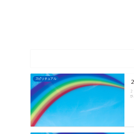
スピリチュアル
２
が