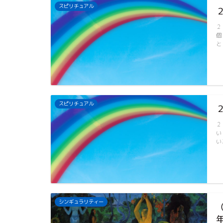
スピリチュアル
２
個
と
レビ
イベント
スピリチュアル
２
い
い
シンギュラリティー