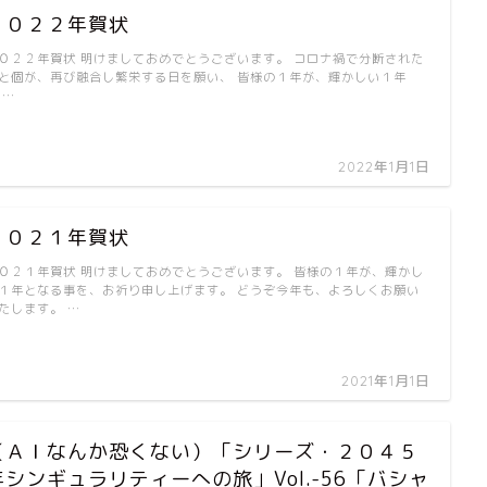
２０２２年賀状
０２２年賀状 明けましておめでとうございます。 コロナ禍で分断された
と個が、再び融合し繁栄する日を願い、 皆様の１年が、輝かしい１年
 …
2022年1月1日
新刊
２０２１年賀状
０２１年賀状 明けましておめでとうございます。 皆様の１年が、輝かし
１年となる事を、お祈り申し上げます。 どうぞ今年も、よろしくお願い
たします。 …
2021年1月1日
（ＡＩなんか恐くない）「シリーズ・２０４５
年シンギュラリティーへの旅」Vol.-56「バシャ