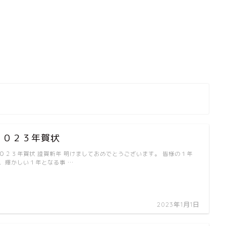
２０２３年賀状
０２３年賀状 謹賀新年 明けましておめでとうございます。 皆様の１年
、輝かしい１年となる事 …
2023年1月1日