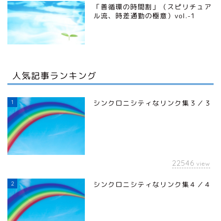
「善循環の時間割」（スピリチュア
ル流、時差通勤の極意）vol.-1
人気記事ランキング
1
シンクロニシティなリンク集３／３
22546
view
2
シンクロニシティなリンク集４／４