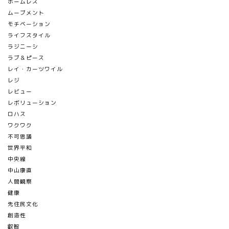
ホームレス
ムーブメント
モチベーション
ライフスタイル
ラジニーシ
ラブ＆ピース
レイ・カーツワイル
レジ
レビュー
レボリューション
ロハス
ワクワク
不可思議
世界平和
中央線
中山康直
人間観察
健康
先住民文化
創造性
叡智