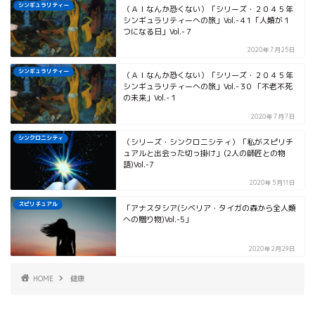
シンギュラリティー
（ＡＩなんか恐くない）「シリーズ・２０４５年
シンギュラリティーへの旅」Vol.-４1「人類が１
つになる日」Vol.-７
2020年7月25日
シンギュラリティー
（ＡＩなんか恐くない）「シリーズ・２０４５年
シンギュラリティーへの旅」Vol.-３0 「不老不死
の未来」Vol.-１
2020年7月7日
シンクロニシティ
（シリーズ・シンクロニシティ）「私がスピリチ
ュアルと出会った切っ掛け」(2人の師匠との物
語)Vol.-7
2020年5月11日
スピリチュアル
「アナスタシア(シベリア・タイガの森から全人類
への贈り物)Vol.-5」
2020年2月29日
HOME
健康