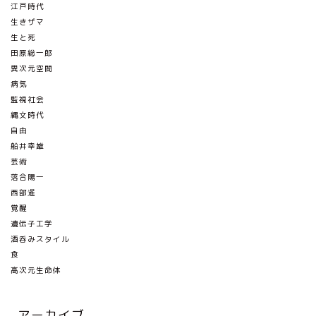
江戸時代
生きザマ
生と死
田原総一郎
異次元空間
病気
監視社会
縄文時代
自由
船井幸雄
芸術
落合陽一
西部暹
覚醒
遺伝子工学
酒呑みスタイル
食
高次元生命体
アーカイブ