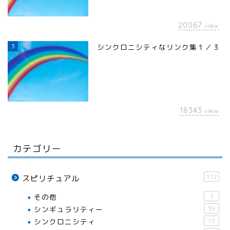
20067
view
3
シンクロニシティなリンク集１／３
18343
view
カテゴリー
112
スピリチュアル
その他
3
シンギュラリティー
59
シンクロニシティ
15