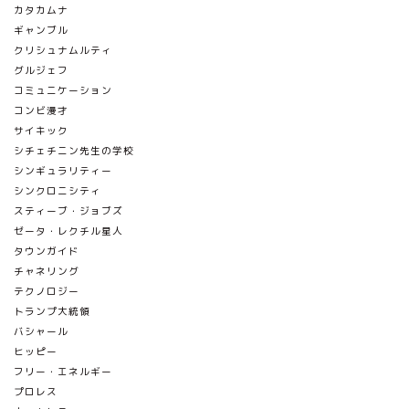
カタカムナ
ギャンブル
クリシュナムルティ
グルジェフ
コミュニケーション
コンビ漫才
サイキック
シチェチニン先生の学校
シンギュラリティー
シンクロニシティ
スティーブ・ジョブズ
ゼータ・レクチル星人
タウンガイド
チャネリング
テクノロジー
トランプ大統領
バシャール
ヒッピー
フリー・エネルギー
プロレス