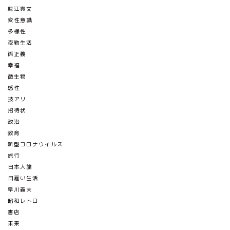
堀江貴文
変性意識
多様性
夜勤生活
孫正義
幸福
微生物
感性
技アリ
招待状
政治
教育
新型コロナウイルス
旅行
日本人論
日雇い生活
早川義夫
昭和レトロ
書店
未来