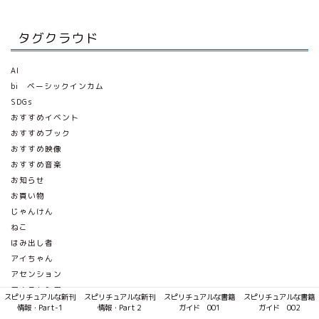
タグクラウド
AI
bi ベーシックインカム
SDGs
おすすめイベント
おすすめブック
おすすめ映像
おすすめ音楽
お知らせ
お買い物
じゃんけん
ねこ
はみ出し者
アイちゃん
アセンション
アナスタシア
スピリチュアルな新刊
スピリチュアルな新刊
スピリチュアルな書籍
スピリチュアルな書籍
アミ・小さな宇宙人
情報・Part-1
情報・Part２
ガイド 001
ガイド 002