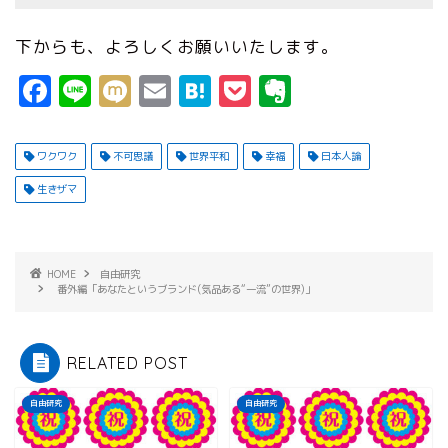
下からも、よろしくお願いいたします。
F
Li
M
E
H
P
E
a
n
ix
m
a
o
v
c
e
i
ai
t
c
e
ワクワク
不可思議
世界平和
幸福
日本人論
e
l
e
k
r
生きザマ
b
n
e
n
o
a
t
o
o
t
HOME
自由研究
番外編「あなたというブランド(気品ある“一流”の世界)」
k
e
RELATED POST
自由研究
自由研究