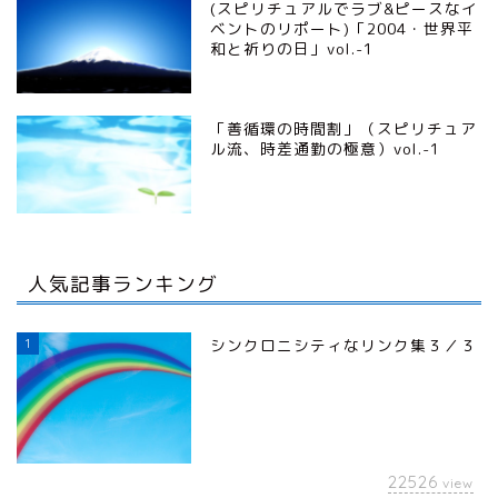
(スピリチュアルでラブ&ピースなイ
ベントのリポート)「2004・世界平
和と祈りの日」vol.-1
「善循環の時間割」（スピリチュア
ル流、時差通勤の極意）vol.-1
人気記事ランキング
1
シンクロニシティなリンク集３／３
22526
view