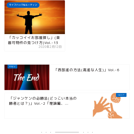
ライフハック&ルーティン
「カッコイイお部屋探し」(楽
器可物件の見つけ方)Vol.-13
2020年2月12日
「西部暹の方法(高暹な人生)」Vol.-6
「ジャンケンの必勝法(どっこい本当の
勝者とは？)」Vol.-2「理論編、...