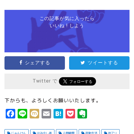
この記事が気に入ったら
いいね ! しよう
シェアする
ツイートする
Twitter で
下からも、よろしくお願いいたします。
F
Li
M
E
H
P
E
a
n
ix
m
a
o
v
c
e
i
ai
t
c
e
じゃんけん
はみ出し者
人間観察
夜勤生活
技アリ