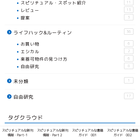
スピリチュアル・スポット紹介
11
レビュー
13
提案
3
36
ライフハック&ルーティン
お買い物
6
エシカル
2
楽器可物件の見つけ方
6
自由研究
8
1
未分類
17
自由研究
タグクラウド
スピリチュアルな新刊
スピリチュアルな新刊
スピリチュアルな書籍
スピリチュアルな書籍
AI
情報・Part-1
情報・Part２
ガイド 001
ガイド 002
bi ベーシックインカム