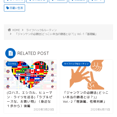
e
l
e
k
r
日雇い生活
b
n
e
n
o
a
t
o
o
t
HOME
ライフハック&ルーティン
「ジャンケンの必勝法(どっこい本当の勝者とは？)」Vol.-1「基礎編」
k
e
RELATED POST
エシカル
ライフハック&ルーティン
(ロハス、エシカル、ヒューマ
「ジャンケンの必勝法(どっこ
ン・ライツを巡る)「ラブ＆ピ
い本当の勝者とは？)」
ースな、お買い物」（身近な
Vol.-2「理論編、性格判断」
１歩から）後編
2020年3月20日
2020年6月11日