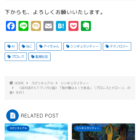
下からも、よろしくお願いいたします。
F
Li
M
E
H
P
E
a
n
ix
m
a
o
v
c
e
i
ai
t
c
e
AI
ねこ
アイちゃん
シンギュラリティー
テクノロジー
e
l
e
k
r
プロレス
監視社会
b
n
e
n
o
a
t
o
o
t
HOME
スピリチュアル
シンギュラリティー
（ほのぼのＳＦマンガ小説）「我が輩はＡＩである」（プロレスとドローン、の
k
e
巻）その１
RELATED POST
スピリチュアル
シンギュラリティー