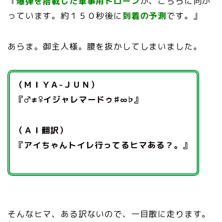
『
爆弾を搭載した軍事用ドローン
が、こちらに向か
っています。約１５０秒後に
到着の予測
です。』
あらま。御主人様。腰を抜かしてしまいました。
（ＭＩＹＡ-ＪＵＮ）
『♂≠♀イジャレマードゥ♯∞♭』
（ＡＩ翻訳）
『アイちゃんトイレ行ってるヒマある？。』
そんなヒマ、ある訳ないので、一目散に走ります。