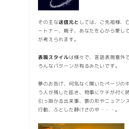
その主な
送信元と
しては、ご先祖様、
ートナー、親子、あなたを心から愛し
が考えられます。
表現スタイル
は様々で、言語表現意外
ろんなパターンが有るみたいです。
夢のお告げ、何気なく開いたページの
う人が残した呟き、物事にケチが付く
引っ掛かる出来事、雲の形やニュアン
行動、ふとした静けさの中・・・。