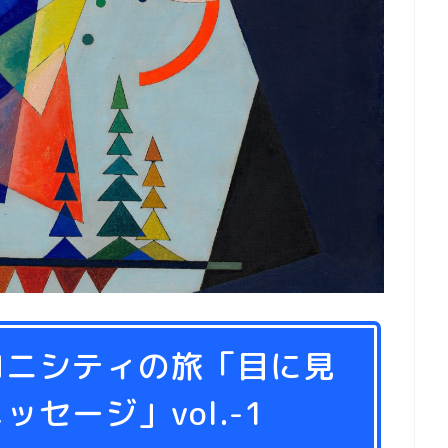
新刊
ロニシティの旅「目に見
セージ」vol.-1