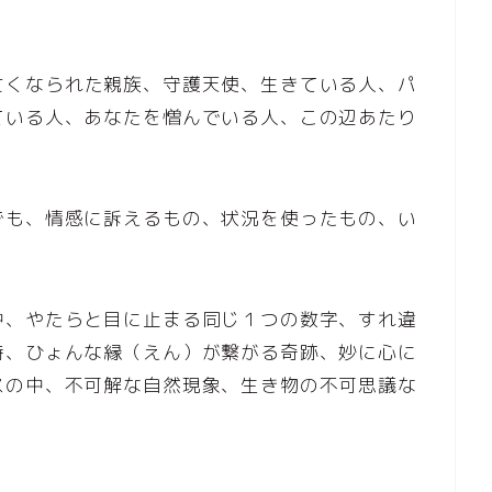
亡くなられた親族、守護天使、生きている人、パ
ている人、あなたを憎んでいる人、この辺あたり
でも、情感に訴えるもの、状況を使ったもの、い
中、やたらと目に止まる同じ１つの数字、すれ違
時、ひょんな縁（えん）が繋がる奇跡、妙に心に
スの中、不可解な自然現象、生き物の不可思議な